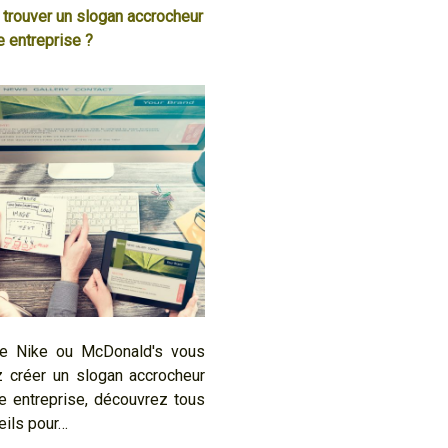
rouver un slogan accrocheur
e entreprise ?
e Nike ou McDonald's vous
z créer un slogan accrocheur
re entreprise, découvrez tous
eils pour…