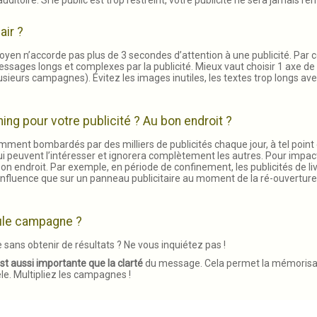
air ?
oyen n’accorde pas plus de 3 secondes d’attention à une publicité. Par 
essages longs et complexes par la publicité. Mieux vaut choisir 1 axe 
lusieurs campagnes). Évitez les images inutiles, les textes trop longs ave
ing pour votre publicité ? Au bon endroit ?
ent bombardés par des milliers de publicités chaque jour, à tel point
peuvent l’intéresser et ignorera complètement les autres. Pour impacte
on endroit. Par exemple, en période de confinement, les publicités de liv
influence que sur un panneau publicitaire au moment de la ré-ouverture
eule campagne ?
sans obtenir de résultats ? Ne vous inquiétez pas !
est aussi importante que la clarté
du message. Cela permet la mémorisat
èle. Multipliez les campagnes !