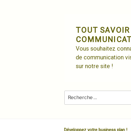
Skip
to
content
TOUT SAVOIR
COMMUNICATI
Vous souhaitez connaî
de communication vis
sur notre site !
Développez votre business plan !