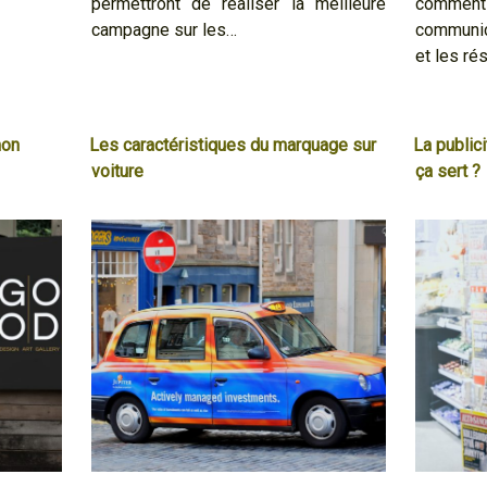
permettront de réaliser la meilleure
comme
campagne sur les…
communic
et les ré
mon
Les caractéristiques du marquage sur
La publici
voiture
ça sert ?