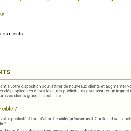
ur
ses clients
NTS
ont à votre disposition pour attirer de nouveaux clients et augmenter vot
pes clés applicables à tous les outils publicitaires pour assurer
un impact
 vos clients grâce à la publicité.
 cible ?
votre publicité, il faut d’abord le
cibler précisément
. Quelle est sa tranc
le ?
 auditoire. Si le public est trop restreint, votre publicité ne sera jamais ren