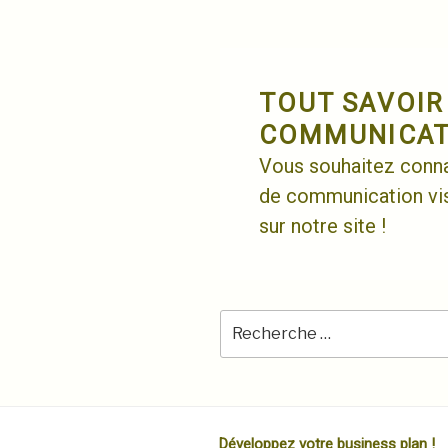
Skip
to
content
TOUT SAVOIR
COMMUNICATI
Vous souhaitez connaî
de communication vis
sur notre site !
Développez votre business plan !