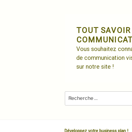
Skip
to
content
TOUT SAVOIR
COMMUNICATI
Vous souhaitez connaî
de communication vis
sur notre site !
Développez votre business plan !