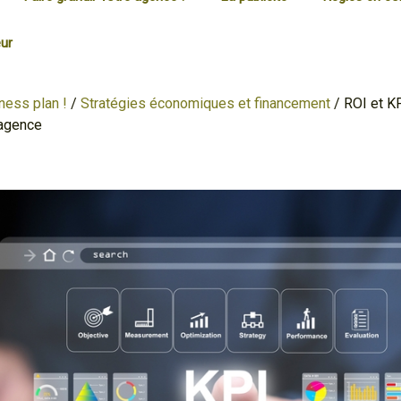
ur
ness plan !
/
Stratégies économiques et financement
/
ROI et KP
agence