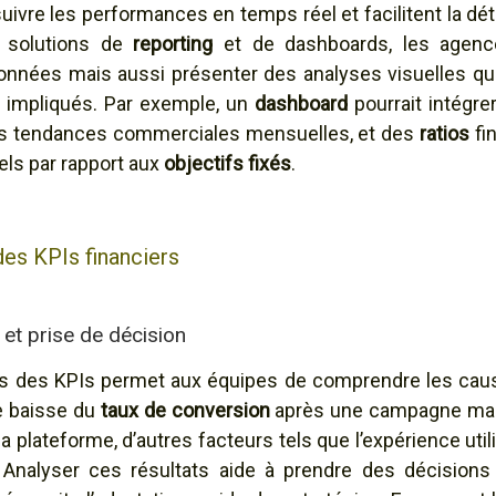
 suivre les performances en temps réel et facilitent la d
es solutions de
reporting
et de dashboards, les agen
 données mais aussi présenter des analyses visuelles qui
 impliqués. Par exemple, un
dashboard
pourrait intégr
des tendances commerciales mensuelles, et des
ratios
fi
els par rapport aux
objectifs fixés
.
des KPIs financiers
 et prise de décision
ions des KPIs permet aux équipes de comprendre les ca
e baisse du
taux de conversion
après une campagne mark
 la plateforme, d’autres facteurs tels que l’expérience util
 Analyser ces résultats aide à prendre des décisions